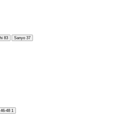
hi
83
Sanyo
37
46-48
1