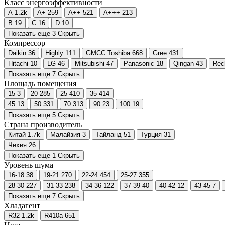
Класс энергоэффективности
A
1.2
k
A+
259
A++
521
A+++
213
B
19
C
16
D
10
Показать еще 3
Скрыть
Компрессор
Daikin
36
Highly
111
GMCC Toshiba
668
Gree
431
Hitachi
10
LG
46
Mitsubishi
47
Panasonic
18
Qingan
43
Rec
Показать еще 7
Скрыть
Площадь помещения
15
3
20
285
25
410
35
414
45
13
50
331
70
313
90
23
100
19
Показать еще 5
Скрыть
Страна производитель
Китай
1.7
k
Малайзия
3
Тайланд
51
Турция
31
Чехия
26
Показать еще 1
Скрыть
Уровень шума
16-18
38
19-21
270
22-24
454
25-27
355
28-30
227
31-33
238
34-36
122
37-39
40
40-42
12
43-45
7
Показать еще 7
Скрыть
Хладагент
R32
1.2
k
R410a
651