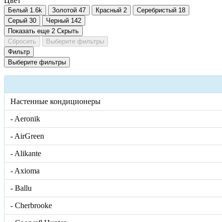
Цвет
Белый
1.6
k
Золотой
47
Красный
2
Серебристый
18
Серый
30
Черный
142
Показать еще 2
Скрыть
Сбросить
Выберите фильтры
Фильтр
Выберите фильтры
Настенные кондиционеры
- Aeronik
- AirGreen
- Alikante
- Axioma
- Ballu
- Cherbrooke