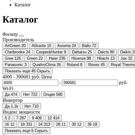
Каталог
Каталог
Фильтр
Производитель
AirGreen
20
Alikante
15
Axioma
24
Ballu
72
Cherbrooke
24
Cooper&Hunter
9
Dahatsu
25
Daichi
80
Daikin
2
Gree
126
Green
22
Haier
235
Hisense
98
Hitachi
13
Jax
32
Panasonic
3
QuattroClima
26
Roland
8
Rovex
45
Royal Therm
Показать еще 45
Скрыть
4000
-
390681
руб.
Цена
-
руб.
Wi-Fi
Да
474
Нет
722
Опция
590
Инвертор
Да
1.1
k
Нет
710
Индекс мощности
5
2
7
287
9
409
12
414
16
12
18
331
24
313
28
11
30
12
36
19
Показать еще 6
Скрыть