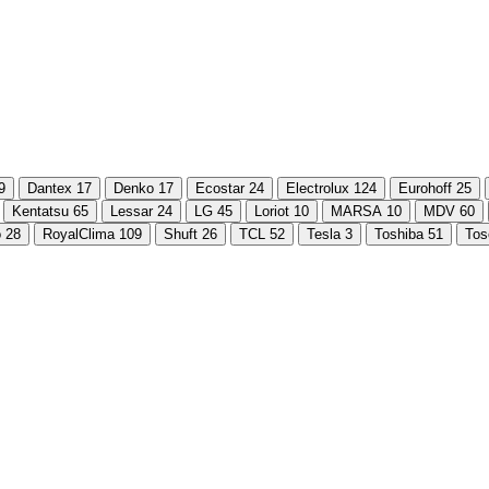
9
Dantex
17
Denko
17
Ecostar
24
Electrolux
124
Eurohoff
25
Kentatsu
65
Lessar
24
LG
45
Loriot
10
MARSA
10
MDV
60
o
28
RoyalClima
109
Shuft
26
TCL
52
Tesla
3
Toshiba
51
Tos