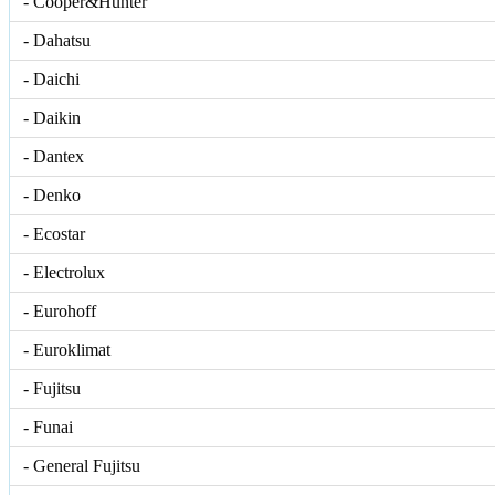
- Cooper&Hunter
- Dahatsu
- Daichi
- Daikin
- Dantex
- Denko
- Ecostar
- Electrolux
- Eurohoff
- Euroklimat
- Fujitsu
- Funai
- General Fujitsu