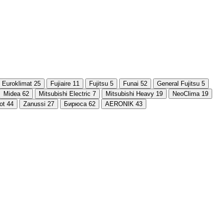
Euroklimat
25
Fujiaire
11
Fujitsu
5
Funai
52
General Fujitsu
5
Midea
62
Mitsubishi Electric
7
Mitsubishi Heavy
19
NeoClima
19
ot
44
Zanussi
27
Бирюса
62
AERONIK
43