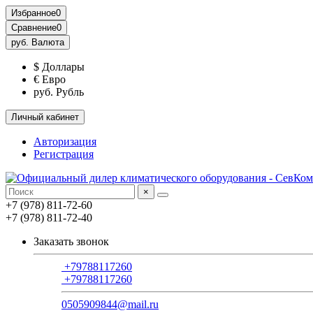
Избранное
0
Сравнение
0
руб.
Валюта
$ Доллары
€ Евро
руб. Рубль
Личный кабинет
Авторизация
Регистрация
×
+7 (978) 811-72-60
+7 (978) 811-72-40
Заказать звонок
+79788117260
+79788117260
0505909844@mail.ru