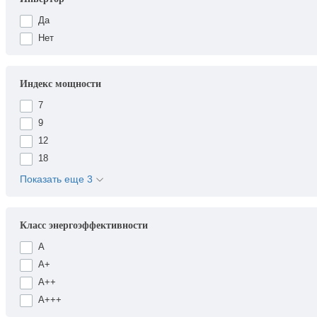
Да
Нет
Индекс мощности
7
9
12
18
Показать еще 3
Класс энергоэффективности
A
A+
A++
A+++