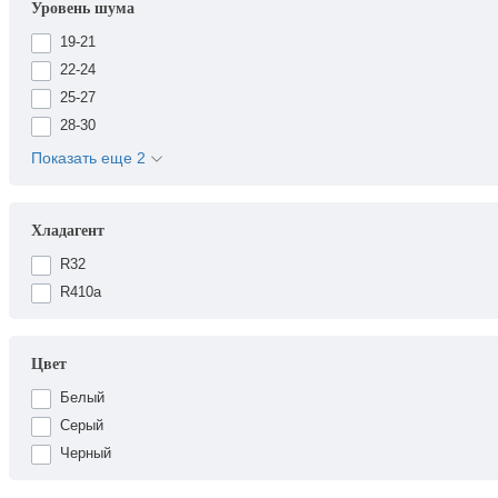
Уровень шума
19-21
22-24
25-27
28-30
Показать еще 2
Хладагент
R32
R410a
Цвет
Белый
Серый
Черный