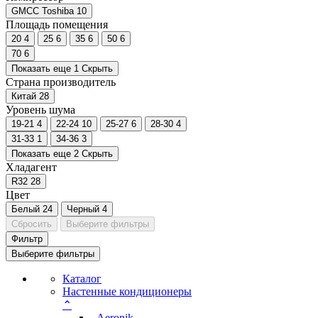
GMCC Toshiba
10
Площадь помещения
20
4
25
6
35
6
50
6
70
6
Показать еще 1
Скрыть
Страна производитель
Китай
28
Уровень шума
19-21
4
22-24
10
25-27
6
28-30
4
31-33
1
34-36
3
Показать еще 2
Скрыть
Хладагент
R32
28
Цвет
Белый
24
Черный
4
Сбросить
Выберите фильтры
Фильтр
Выберите фильтры
Каталог
Настенные кондиционеры
⌃
- Aeronik