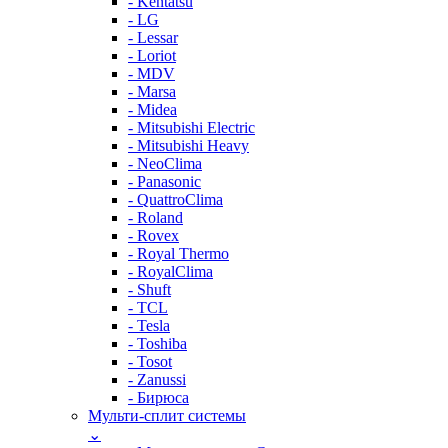
- Kentatsu
- LG
- Lessar
- Loriot
- MDV
- Marsa
- Midea
- Mitsubishi Electric
- Mitsubishi Heavy
- NeoClima
- Panasonic
- QuattroClima
- Roland
- Rovex
- Royal Thermo
- RoyalClima
- Shuft
- TCL
- Tesla
- Toshiba
- Tosot
- Zanussi
- Бирюса
Мульти-сплит системы
⌄