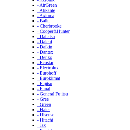
- AirGreen
- Alikante
- Axioma
- Ballu
- Cherbrooke
- Cooper&Hunter
- Dahatsu
- Daichi
- Daikin
- Dantex
- Denko
- Ecostar
- Electrolux
- Eurohoff
- Euroklimat
- Fujitsu
- Funai
- General Fujitsu
- Gree
- Green
- Haier
- Hisense
- Hitachi
- Jax