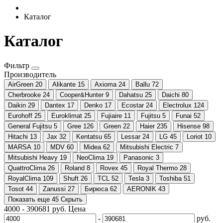
Каталог
Каталог
Фильтр
Производитель
AirGreen
20
Alikante
15
Axioma
24
Ballu
72
Cherbrooke
24
Cooper&Hunter
9
Dahatsu
25
Daichi
80
Daikin
29
Dantex
17
Denko
17
Ecostar
24
Electrolux
124
Eurohoff
25
Euroklimat
25
Fujiaire
11
Fujitsu
5
Funai
52
General Fujitsu
5
Gree
126
Green
22
Haier
235
Hisense
98
Hitachi
13
Jax
32
Kentatsu
65
Lessar
24
LG
45
Loriot
10
MARSA
10
MDV
60
Midea
62
Mitsubishi Electric
7
Mitsubishi Heavy
19
NeoClima
19
Panasonic
3
QuattroClima
26
Roland
8
Rovex
45
Royal Thermo
28
RoyalClima
109
Shuft
26
TCL
52
Tesla
3
Toshiba
51
Tosot
44
Zanussi
27
Бирюса
62
AERONIK
43
Показать еще 45
Скрыть
4000
-
390681
руб.
Цена
-
руб.