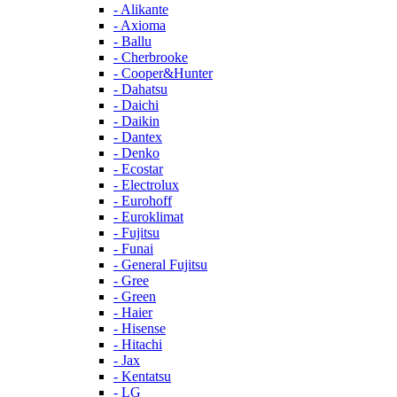
- Alikante
- Axioma
- Ballu
- Cherbrooke
- Cooper&Hunter
- Dahatsu
- Daichi
- Daikin
- Dantex
- Denko
- Ecostar
- Electrolux
- Eurohoff
- Euroklimat
- Fujitsu
- Funai
- General Fujitsu
- Gree
- Green
- Haier
- Hisense
- Hitachi
- Jax
- Kentatsu
- LG