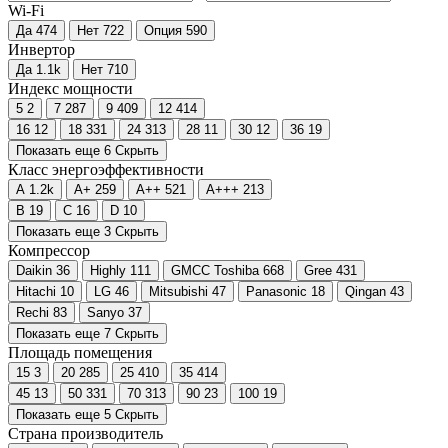
Wi-Fi
Да
474
Нет
722
Опция
590
Инвертор
Да
1.1
k
Нет
710
Индекс мощности
5
2
7
287
9
409
12
414
16
12
18
331
24
313
28
11
30
12
36
19
Показать еще 6
Скрыть
Класс энергоэффективности
A
1.2
k
A+
259
A++
521
A+++
213
B
19
C
16
D
10
Показать еще 3
Скрыть
Компрессор
Daikin
36
Highly
111
GMCC Toshiba
668
Gree
431
Hitachi
10
LG
46
Mitsubishi
47
Panasonic
18
Qingan
43
Rechi
83
Sanyo
37
Показать еще 7
Скрыть
Площадь помещения
15
3
20
285
25
410
35
414
45
13
50
331
70
313
90
23
100
19
Показать еще 5
Скрыть
Страна производитель