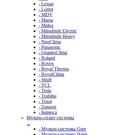
- Lessar
- Loriot
- MDV
- Marsa
- Midea
- Mitsubishi Electric
- Mitsubishi Heavy
- NeoClima
- Panasonic
- QuattroClima
- Roland
- Rovex
- Royal Thermo
- RoyalClima
- Shuft
- TCL
- Tesla
- Toshiba
- Tosot
- Zanussi
- Бирюса
Мульти-сплит системы
⌄
- Мульти-системы Gree
- Мульти-системы Haier