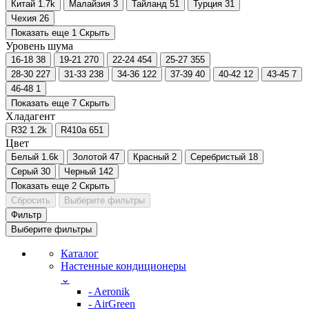
Китай
1.7
k
Малайзия
3
Тайланд
51
Турция
31
Чехия
26
Показать еще 1
Скрыть
Уровень шума
16-18
38
19-21
270
22-24
454
25-27
355
28-30
227
31-33
238
34-36
122
37-39
40
40-42
12
43-45
7
46-48
1
Показать еще 7
Скрыть
Хладагент
R32
1.2
k
R410a
651
Цвет
Белый
1.6
k
Золотой
47
Красный
2
Серебристый
18
Серый
30
Черный
142
Показать еще 2
Скрыть
Сбросить
Выберите фильтры
Фильтр
Выберите фильтры
Каталог
Настенные кондиционеры
⌄
- Aeronik
- AirGreen