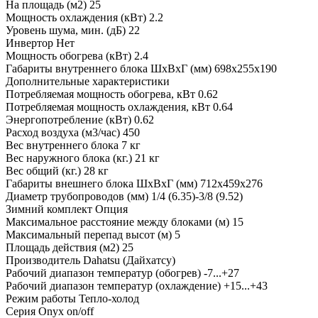
На площадь (м2)
25
Мощность охлаждения (кВт)
2.2
Уровень шума, мин. (дБ)
22
Инвертор
Нет
Мощность обогрева (кВт)
2.4
Габариты внутреннего блока ШхВхГ (мм)
698x255x190
Дополнительные характеристики
Потребляемая мощность обогрева, кВт
0.62
Потребляемая мощность охлаждения, кВт
0.64
Энергопотребление (кВт)
0.62
Расход воздуха (м3/час)
450
Вес внутреннего блока
7 кг
Вес наружного блока (кг.)
21 кг
Вес общий (кг.)
28 кг
Габариты внешнего блока ШхВхГ (мм)
712x459x276
Диаметр трубопроводов (мм)
1/4 (6.35)-3/8 (9.52)
Зимний комплект
Опция
Максимальное расстояние между блоками (м)
15
Максимальный перепад высот (м)
5
Площадь действия (м2)
25
Производитель
Dahatsu (Дайхатсу)
Рабочий диапазон температур (обогрев)
-7...+27
Рабочий диапазон температур (охлаждение)
+15...+43
Режим работы
Тепло-холод
Серия
Onyx on/off