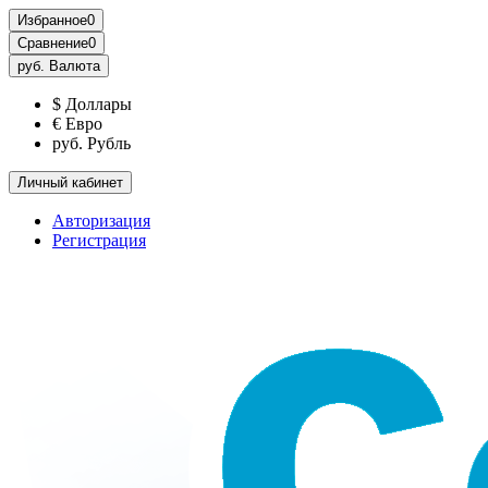
Избранное
0
Сравнение
0
руб.
Валюта
$ Доллары
€ Евро
руб. Рубль
Личный кабинет
Авторизация
Регистрация