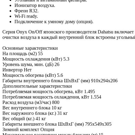
Ионизатор воздуха.
Фреон R32.
Wi-Fi ready.
Подключение к умному дому (опция).
Серия Onyx On/Off японского производителя Dahatsu включает
очистки воздуха в каждый внутренний блок встроены угольны
Основные характеристики
На площадь (м2)
55
Мощность охлаждения (кВт)
5.3
Уровень шума, мин. (дБ)
26
Инвертор
Нет
Мощность обогрева (кВт)
5.6
Габариты внутреннего блока ШхВхГ (мм)
910x294x206
Дополнительные характеристики
Потребляемая мощность обогрева, кВт
1.495
Потребляемая мощность охлаждения, кВт
1.554
Расход воздуха (м3/час)
800
Вес внутреннего блока
10 кг
Вес наружного блока (кг.)
31 кг
Вес общий (кг.)
41 кг
Габариты внешнего блока ШхВхГ (мм)
795x549x305
Зимний комплект
Опция
Максимальное расстояние между блоками (м)
15