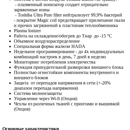
- плазменный ионизатор создает отрицательно
заряженные ионы
- Toshiba Ultra Pure filter нейтрализует 99,9% бактерий
- покрытие Magic coil предотвращает прилипание пыли
и прочих загрязнений к пластинам теплообменника
Plasma Ionizer
Работа на охлаждение/обогрев до Тнар до -15 °С
Объемное воздухораспределение
Cпециальная форма жалюзи HADA
Недельное программирование - до 4х индивидуальных
комбинаций настроек в день, 7 дней в неделю
Мониторинг потребления электричества
Функция принудительной разморозки внешнего блока
Полностью огнестойкие компоненты внутреннего и
внешнего блоков
Защита от перепадов напряжения в сети (+-20%
диапазон перепада напряжения)
Система молниезащиты
Управление через Wi-fi (Опция)
Чехлы из различных тканей с принтами и вышивкой
(Опция)
Основные характеристики