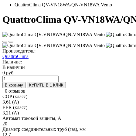
QuattroClima QV-VN18WA/QN-VN18WA Vento
QuattroClima QV-VN18WA/Q
Производитель:
QuattroClima
Наличие:
В наличии
0 руб.
В корзину
КУПИТЬ В 1 КЛИК
0 отзывов
COP (класс)
3,61 (A)
EER (класс)
3,21 (A)
Автомат токовой защиты, A
20
Диаметр соединительных труб (газ), мм
12,7