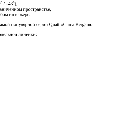
/ –43⁰),
раниченном пространстве,
бом интерьере.
амой популярной серии QuattroClima Bergamo.
одельной линейки: