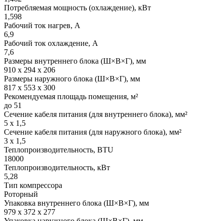
Потребляемая мощность (охлаждение), кВт
1,598
Рабочий ток нагрев, А
6,9
Рабочий ток охлаждение, А
7,6
Размеры внутреннего блока (Ш×В×Г), мм
910 x 294 x 206
Размеры наружного блока (Ш×В×Г), мм
817 x 553 x 300
Рекомендуемая площадь помещения, м²
до 51
Сечение кабеля питания (для внутреннего блока), мм²
5 х 1,5
Сечение кабеля питания (для наружного блока), мм²
3 х 1,5
Теплопроизводительность, BTU
18000
Теплопроизводительность, кВт
5,28
Тип компрессора
Роторный
Упаковка внутреннего блока (Ш×В×Г), мм
979 x 372 x 277
Упаковка наружного блока (Ш×В×Г), мм