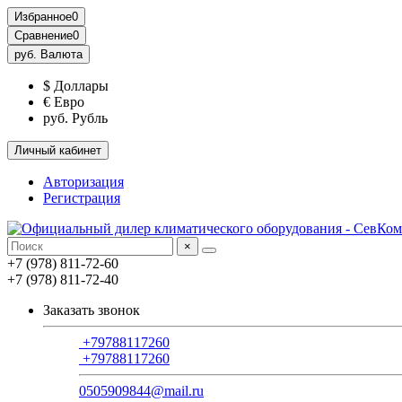
Избранное
0
Сравнение
0
руб.
Валюта
$ Доллары
€ Евро
руб. Рубль
Личный кабинет
Авторизация
Регистрация
×
+7 (978) 811-72-60
+7 (978) 811-72-40
Заказать звонок
+79788117260
+79788117260
0505909844@mail.ru