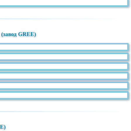
 (завод GREE)
E)