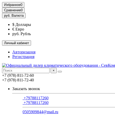
Избранное
0
Сравнение
0
руб.
Валюта
$ Доллары
€ Евро
руб. Рубль
Личный кабинет
Авторизация
Регистрация
×
+7 (978) 811-72-60
+7 (978) 811-72-40
Заказать звонок
+79788117260
+79788117260
0505909844@mail.ru