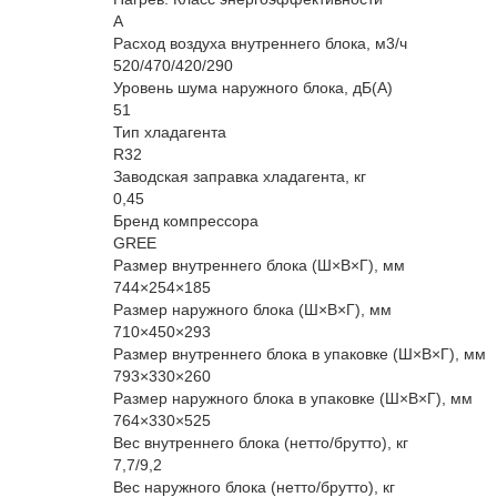
A
Расход воздуха внутреннего блока, м3/ч
520/470/420/290
Уровень шума наружного блока, дБ(А)
51
Тип хладагента
R32
Заводская заправка хладагента, кг
0,45
Бренд компрессора
GREE
Размер внутреннего блока (Ш×В×Г), мм
744×254×185
Размер наружного блока (Ш×В×Г), мм
710×450×293
Размер внутреннего блока в упаковке (Ш×В×Г), мм
793×330×260
Размер наружного блока в упаковке (Ш×В×Г), мм
764×330×525
Вес внутреннего блока (нетто/брутто), кг
7,7/9,2
Вес наружного блока (нетто/брутто), кг