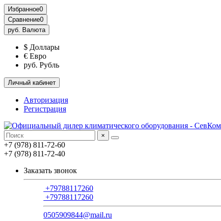
Избранное
0
Сравнение
0
руб.
Валюта
$ Доллары
€ Евро
руб. Рубль
Личный кабинет
Авторизация
Регистрация
×
+7 (978) 811-72-60
+7 (978) 811-72-40
Заказать звонок
+79788117260
+79788117260
0505909844@mail.ru