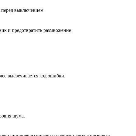
ы перед выключением.
ник и предотвратить размножение
лее высвечивается код ошибки.
ровня шума.
е кондиционером внутри и снаружи дома с помощью