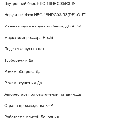
Внутренний блок:HEC-18HRC03/R3-IN
Наружный блок:HEC-18HRC03/R3(DB)-OUT
Уровень шума наружного блока, дБ(А):54
Марка компрессора:Rechi
Подсветка пульта:нет
Турборежим:Да
Режим обогрева:Да
Режим осушения:Да
Авторестарт при отключении питания:Да
Страна производства:КНР
Работает с Алисой:Да, опция