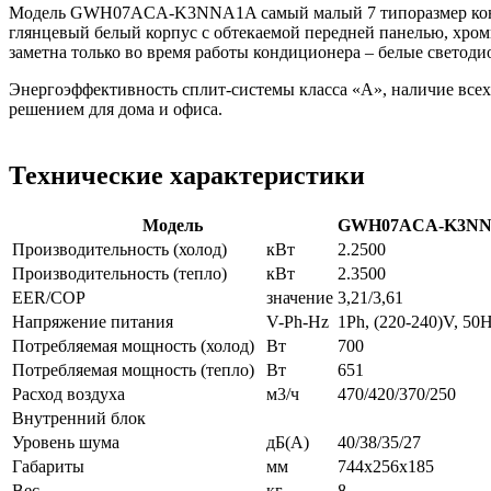
Модель GWH07ACA-K3NNA1A самый малый 7 типоразмер кондици
глянцевый белый корпус с обтекаемой передней панелью, хро
заметна только во время работы кондиционера – белые светод
Энергоэффективность сплит-системы класса «А», наличие все
решением для дома и офиса.
Технические характеристики
Модель
GWH07ACA-K3N
Производительность (холод)
кВт
2.2500
Производительность (тепло)
кВт
2.3500
EER/COP
значение
3,21/3,61
Напряжение питания
V-Ph-Hz
1Ph, (220-240)V, 50
Потребляемая мощность (холод)
Вт
700
Потребляемая мощность (тепло)
Вт
651
Расход воздуха
м3/ч
470/420/370/250
Внутренний блок
Уровень шума
дБ(А)
40/38/35/27
Габариты
мм
744x256x185
Вес
кг
8