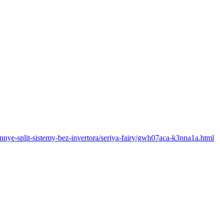
ennye-split-sistemy-bez-invertora/seriya-fairy/gwh07aca-k3nna1a.html