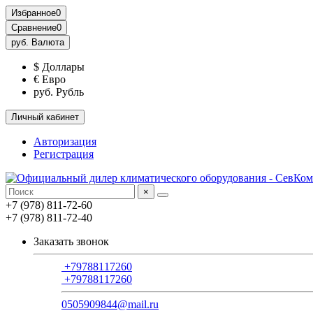
Избранное
0
Сравнение
0
руб.
Валюта
$ Доллары
€ Евро
руб. Рубль
Личный кабинет
Авторизация
Регистрация
×
+7 (978) 811-72-60
+7 (978) 811-72-40
Заказать звонок
+79788117260
+79788117260
0505909844@mail.ru