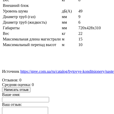
Внешний блок
Уровень шума
дБ(А)
49
Диаметр труб (газ)
мм
9
Диаметр труб (жидкость)
мм
6
Габариты
мм
720x428x310
Вес
кг
22
Максимальная длина магистрали
м
15
Максимальный перепад высот
м
10
Источник
https://gree.com.ua/ru/catalog/bytovye-konditsionery/nast
Отзывов: 0
Средняя оценка: 0
Написать отзыв
Ваше имя:
Ваш отзыв: