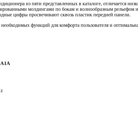
онера из пяти представленных в каталоге, отличается низким
мированными молдингами по бокам и волнообразным рельефом н
иодные цифры просвечивают сквозь пластик передней панели.
х необходимых функций для комфорта пользователя и оптимальн
NA1A
Hz