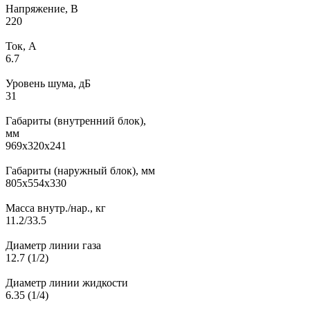
Напряжение, В
220
Ток, А
6.7
Уровень шума, дБ
31
Габариты (внутренний блок),
мм
969x320x241
Габариты (наружный блок), мм
805x554x330
Масса внутр./нар., кг
11.2/33.5
Диаметр линии газа
12.7 (1/2)
Диаметр линии жидкости
6.35 (1/4)