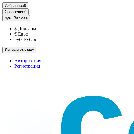
Избранное
0
Сравнение
0
руб.
Валюта
$ Доллары
€ Евро
руб. Рубль
Личный кабинет
Авторизация
Регистрация