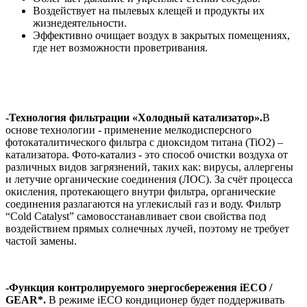
Воздействует на пылевых клещей и продукты их
жизнедеятельности.
Эффективно очищает воздух в закрытых помещениях,
где нет возможности проветривания.
-Технология фильтрации «Холодный катализатор».
В
основе технологии - применение мелкодисперсного
фотокаталитического фильтра с диоксидом титана (TiO2) –
катализатора. Фото-катализ - это способ очистки воздуха от
различных видов загрязнений, таких как: вирусы, аллергены
и летучие органические соединения (ЛОС). За счёт процесса
окисления, протекающего внутри фильтра, органические
соединения разлагаются на углекислый газ и воду. Фильтр
“Cold Catalyst” самовосстанавливает свои свойства под
воздействием прямых солнечных лучей, поэтому не требует
частой замены.
-Функция контролируемого энергосбережения iECO /
GEAR*.
В режиме iECO кондиционер будет поддерживать